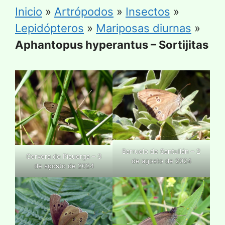
Inicio
»
Artrópodos
»
Insectos
»
Lepidópteros
»
Mariposas diurnas
»
Aphantopus hyperantus – Sortijitas
Barruelo de Santullán – 2
Cervera de Pisuerga – 3
de agosto de 2024
de agosto de 2024