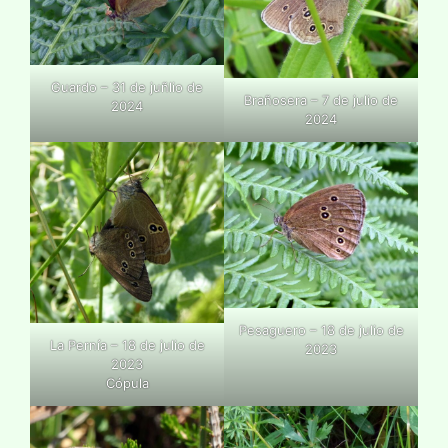
Guardo – 31 de juñlio de
Brañosera – 7 de julio de
2024
2024
Pesaguero – 18 de julio de
La Pernía – 18 de julio de
2023
2023
Cópula