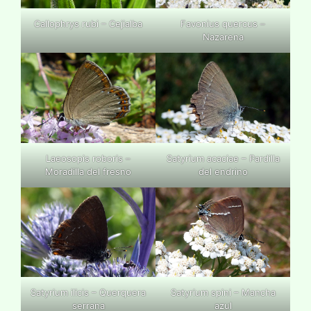
Callophrys rubi – Cejialba
Favonius quercus –
Nazarena
Laeosopis roboris –
Satyrium acaciae – Pardilla
Moradilla del fresno
del endrino
Satyrium ilicis – Querquera
Satyrium spini – Mancha
serrana
azul