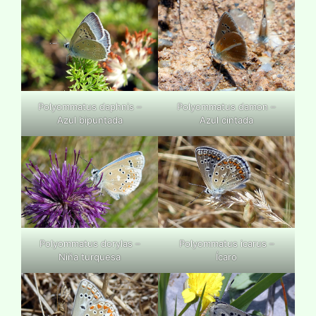
Polyommatus daphnis –
Polyommatus damon –
Azul bipuntada
Azul cintada
Polyommatus dorylas –
Polyommatus icarus –
Niña turquesa
Ícaro