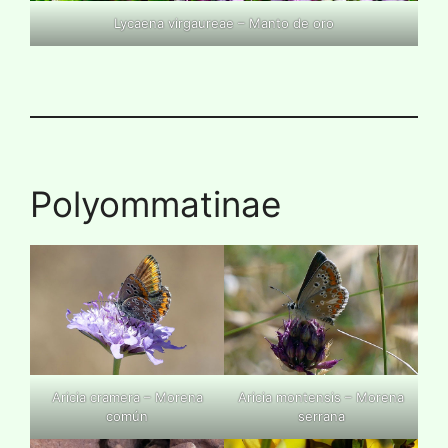
Lycaena virgaureae – Manto de oro
Polyommatinae
Aricia cramera – Morena
Aricia montensis – Morena
común
serrana