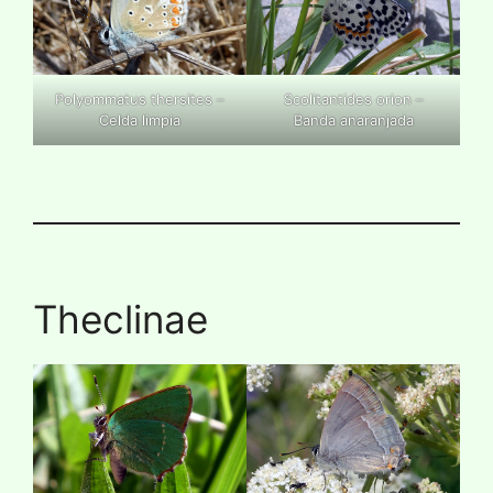
Polyommatus thersites –
Scolitantides orion –
Celda limpia
Banda anaranjada
Theclinae