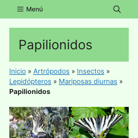
Saltar
Menú
al
contenido
Papilionidos
Inicio
»
Artrópodos
»
Insectos
»
Lepidópteros
»
Mariposas diurnas
»
Papilionidos