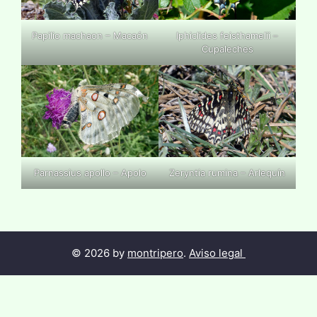
Papilio machaon – Macaón
Iphiclides feisthamelii –
Cupaleches
Parnassius apollo – Apolo
Zeryntia rumina – Arlequín
© 2026 by
montripero
.
Aviso legal