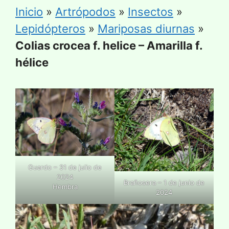
Inicio
»
Artrópodos
»
Insectos
»
Lepidópteros
»
Mariposas diurnas
»
Colias crocea f. helice – Amarilla f.
hélice
Guardo – 31 de julio de
2024
Brañosera – 1 de junio de
Hembra
2024