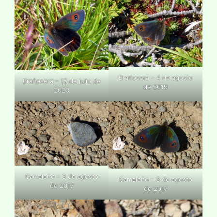
Brañosera – 4 de agosto
Brañosera – 15 de julio de
de 2019
2023
Camaleño – 3 de agosto
Camaleño – 3 de agosto
de 2017
de 2017