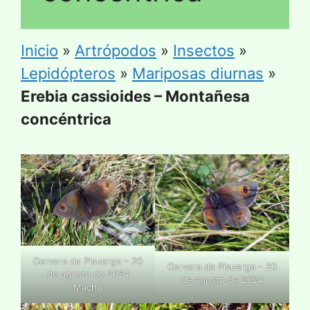
Inicio
»
Artrópodos
»
Insectos
»
Lepidópteros
»
Mariposas diurnas
»
Erebia cassioides – Montañesa
concéntrica
Cervera de Pisuerga – 20
Cervera de Pisuerga – 20
de agosto de 2024
de agosto de 2024
Macho