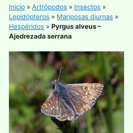
Inicio
»
Artrópodos
»
Insectos
»
Lepidópteros
»
Mariposas diurnas
»
Hespéridos
»
Pyrgus alveus –
Ajedrezada serrana