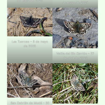
de mayo de 2025
de mayo de 2025
Las Tuerces – 8 de mayo
de 2025
Velilla del Río Carrión – 27
de abril de 2023
San Cebrián de Mudá – 30