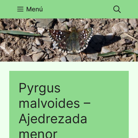
Saltar
Menú
al
contenido
Pyrgus
malvoides –
Ajedrezada
menor