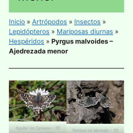
Inicio
»
Artrópodos
»
Insectos
»
Lepidópteros
»
Mariposas diurnas
»
Hespéridos
»
Pyrgus malvoides –
Ajedrezada menor
Aguilar de Campoo – 25
Dehesa de Montejo – 22