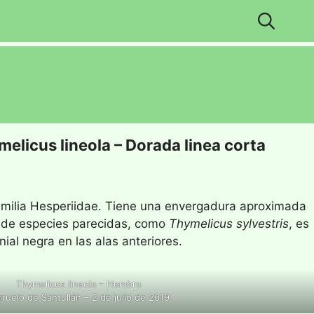
elicus lineola – Dorada linea corta
familia Hesperiidae. Tiene una envergadura aproximada
a de especies parecidas, como
Thymelicus sylvestris
, es
ial negra en las alas anteriores.
Thymelicus lineola – Hembra
rruelo de Santullán – 2 de julio de 2019