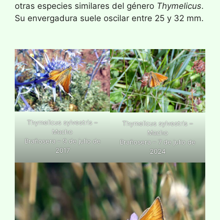
otras especies similares del género
Thymelicus
.
Su envergadura suele oscilar entre 25 y 32 mm.
Thymelicus sylvestris –
Thymelicus sylvestris –
Macho
Macho
Brañosera – 9 de julio de
Brañosera – 7 de julio de
2017
2024