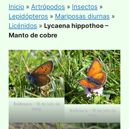
Inicio
»
Artrópodos
»
Insectos
»
Lepidópteros
»
Mariposas diurnas
»
Licénidos
»
Lycaena hippothoe –
Manto de cobre
Brañosera – 15 de julio de
2023
Brañosera – 15 de julio de
2023