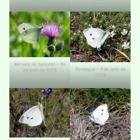
Hembra
Barruelo de Santullán – 24
Covalagua – 4 de junio de
de junio de 2023
2023
Hembra