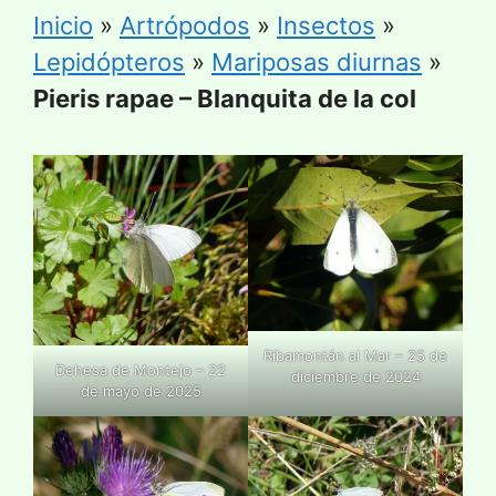
Inicio
»
Artrópodos
»
Insectos
»
Lepidópteros
»
Mariposas diurnas
»
Pieris rapae – Blanquita de la col
Ribamontán al Mar – 25 de
Dehesa de Montejo – 22
diciembre de 2024
de mayo de 2025