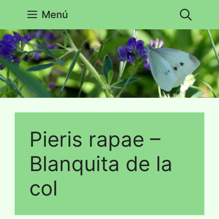
Saltar
Menú
al
contenido
Pieris rapae –
Blanquita de la
col