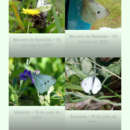
Barruelo de Santullán – 23
Barruelo de Santullán – 23
de junio de 2024
de junio de 2024
Hembra
Valladolid – 16 de junio de
Simancas – 15 de junio de
2024
2024
Hembra