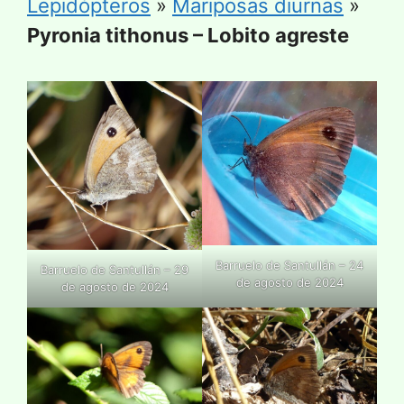
Lepidópteros
»
Mariposas diurnas
»
Pyronia tithonus – Lobito agreste
Barruelo de Santullán – 24
Barruelo de Santullán – 29
de agosto de 2024
de agosto de 2024