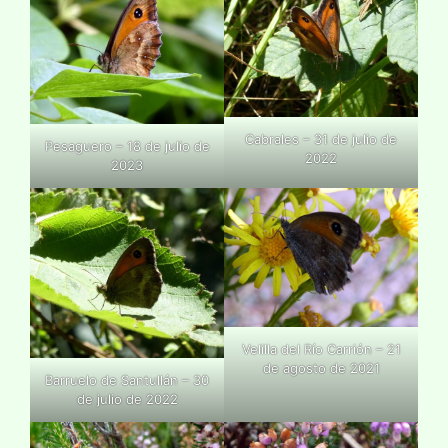
Cabrales – 31 de julio de
Pesaguero – 18 de julio de
2022
2023
Velilla del Río Carrión – 21
de agosto de 2021
Barruelo de Santullán – 30
de julio de 2022