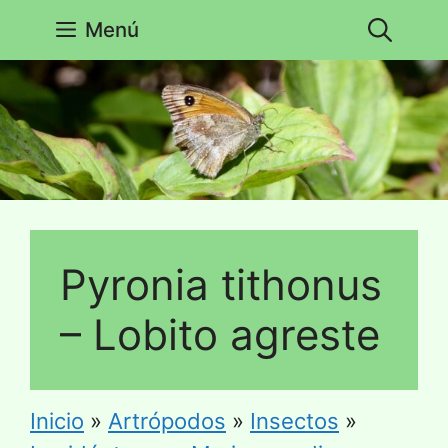
Saltar
Menú
al
contenido
Pyronia tithonus
– Lobito agreste
Inicio
»
Artrópodos
»
Insectos
»