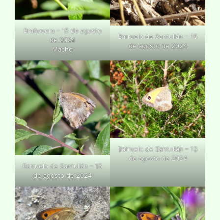
Brañosera – 15 de agosto
Barruelo de Santullán – 15
de 2024
de agosto de 2024
Macho
Barruelo de Santullán – 13
de agosto de 2024
Barruelo de Santullán – 15
de agosto de 2024