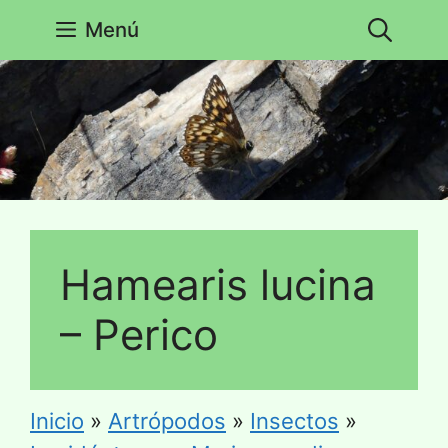
Saltar
Menú
al
contenido
Hamearis lucina
– Perico
Inicio
»
Artrópodos
»
Insectos
»