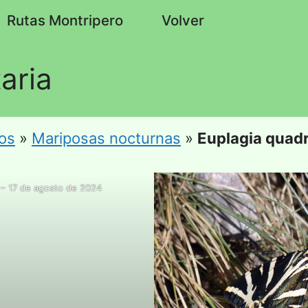
Rutas Montripero
Volver
aria
os
»
Mariposas nocturnas
»
Euplagia quadr
 – 17 de agosto de 2024