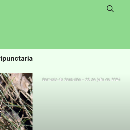
ipunctaria
Barruelo de Santullán – 29 de julio de 2024