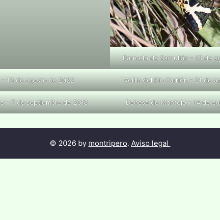
Barruelo de Santullán – 13 de 
o – 13 de agosto de 2022
Velilla del Río Carrión – 21 de 
s – 7 de septiembre de 2018
Dehesa de Montejo – 14 de ag
© 2026 by
montripero
.
Aviso legal