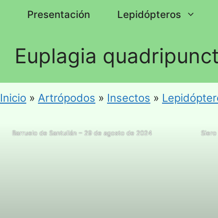
Saltar
Presentación
Lepidópteros
al
contenido
Euplagia quadripunct
Inicio
»
Artrópodos
»
Insectos
»
Lepidópter
Barruelo de Santullán – 29 de agosto de 2024
Siero