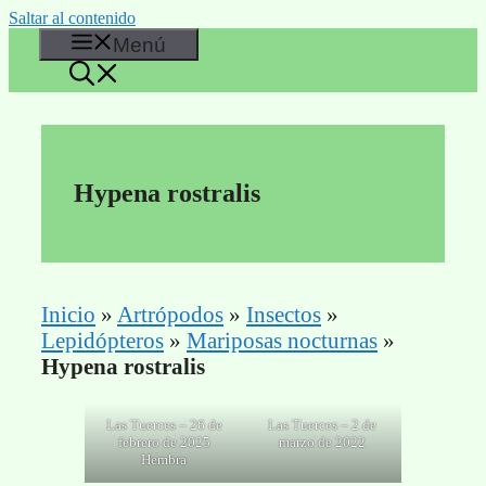
Saltar al contenido
Menú
Hypena rostralis
Inicio
»
Artrópodos
»
Insectos
»
Lepidópteros
»
Mariposas nocturnas
»
Hypena rostralis
Las Tuerces – 26 de
Las Tuerces – 2 de
febrero de 2025
marzo de 2022
Hembra