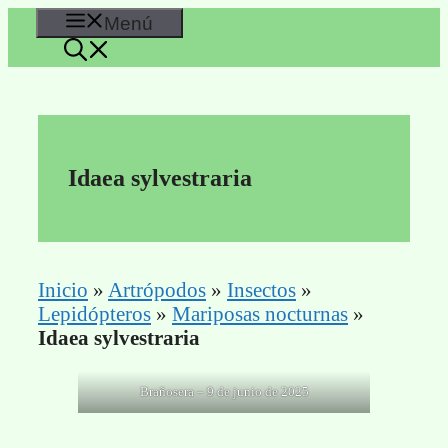
Saltar
Menú
al
contenido
Idaea sylvestraria
Inicio
»
Artrópodos
»
Insectos
»
Lepidópteros
»
Mariposas nocturnas
»
Idaea sylvestraria
Brañosera – 9 de junio de 2025