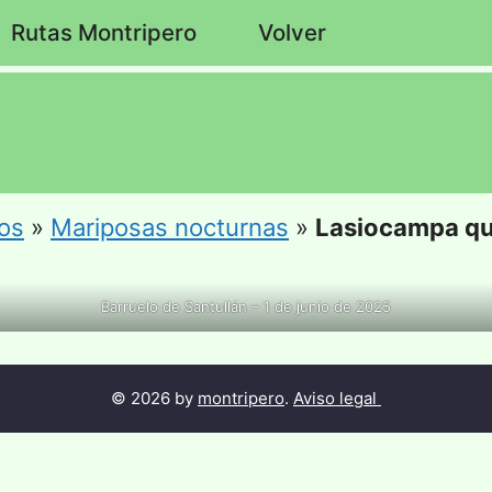
Rutas Montripero
Volver
os
»
Mariposas nocturnas
»
Lasiocampa q
Barruelo de Santullán – 1 de junio de 2025
© 2026 by
montripero
.
Aviso legal