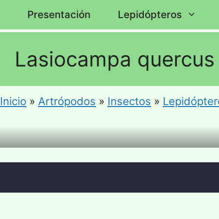
Saltar
Presentación
Lepidópteros
al
contenido
Lasiocampa quercus
Inicio
»
Artrópodos
»
Insectos
»
Lepidópter