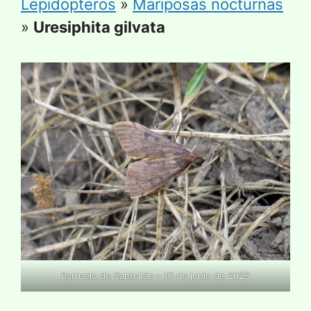
Lepidópteros
»
Mariposas nocturnas
»
Uresiphita gilvata
Barruelo de Santullán – 10 de junio de 2025