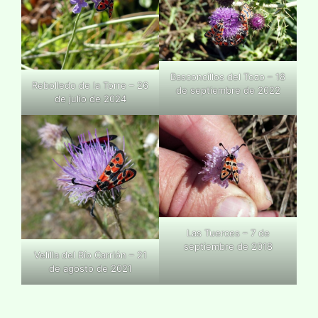
Basconcillos del Tozo – 18
Rebolledo de la Torre – 26
de septiembre de 2022
de julio de 2024
Las Tuerces – 7 de
septiembre de 2018
Velilla del Río Carrión – 21
de agosto de 2021