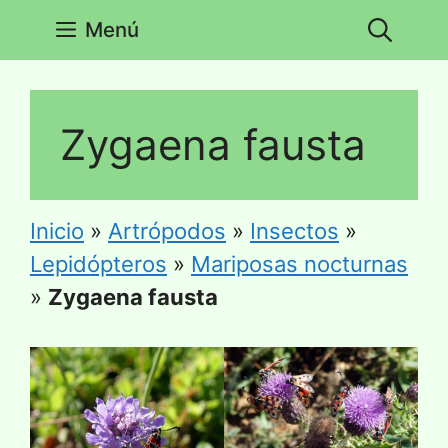
Saltar
Menú
al
contenido
Zygaena fausta
Inicio
»
Artrópodos
»
Insectos
»
Lepidópteros
»
Mariposas nocturnas
»
Zygaena fausta