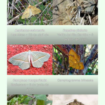
Aspitates ochrearia
Bupalus piniaria
Los Altos – 23 de abril de
Velilla del Río Carrión – 6
2025
de julio de 2020
Campaea margaritaria
Camptogramma bilineata
Brañosera – 6 de junio de
2017