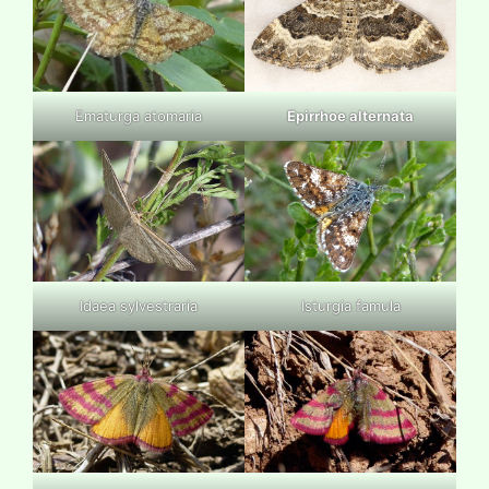
Ematurga atomaria
Epirrhoe alternata
Idaea sylvestraria
Isturgia famula