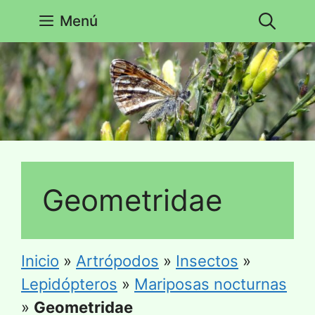
Saltar
Menú
al
contenido
Geometridae
Inicio
»
Artrópodos
»
Insectos
»
Lepidópteros
»
Mariposas nocturnas
»
Geometridae