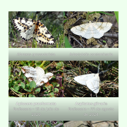
Abraxas grossulariata
Adactylotis contaminaria
Aplocera praeformata
Aspitates gilvari
a
Brañosera – 15 de julio de
Brañosera – 22 de agosto
2020
de 2024