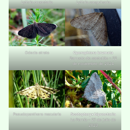
Lythria cruentaria
Lythria sanguinaria
Odezia atrata
Operophtera brumata
Barruelo de santullán – 22
de noviembre de 2024
Pseudopanthera macularia
Scotopteryx bipunctaria
La Pernía – 27 de julio de
2023