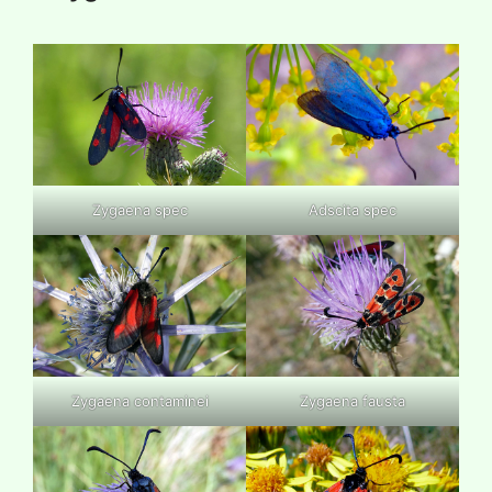
Zygaena spec
Adscita spec
Zygaena contaminei
Zygaena fausta