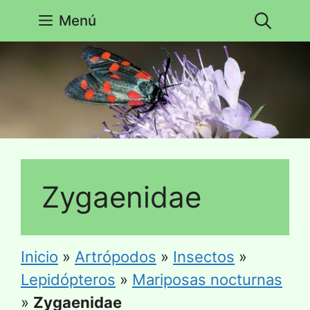
Saltar
Menú
al
contenido
Zygaenidae
Inicio
»
Artrópodos
»
Insectos
»
Lepidópteros
»
Mariposas nocturnas
»
Zygaenidae