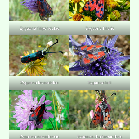
Zygaena filipendulae
Zygaena hilaris
Zygaena lavandulae
Zygaena loti
Zygaena nevadensis
Zygaena rhadamanthus