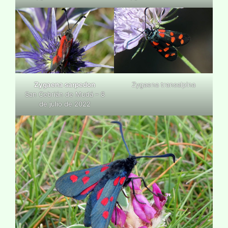
Zygaena sarpedon
Zygaena transalpina
San Cebrián de Mudá – 8
de julio de 2022